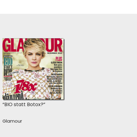
“BIO statt Botox?”
Glamour