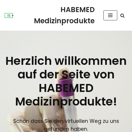
HABEMED
Zum
Medizinprodukte
Inhalt
springen
Herzlich willkommen
auf der Seite von
HABEMED
Medizinprodukte
!
Schön dass Sie den virtuellen Weg zu uns
gefunden haben.