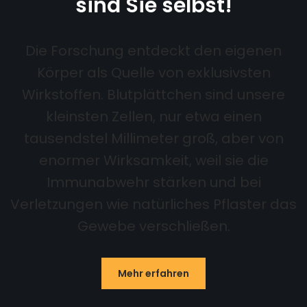
sind Sie selbst!
Die Forschung entdeckt den eigenen
Körper als Quelle von exklusivsten
Wirkstoffen. Blutplättchen sind unsere
kleinsten Zellen, nur etwa einen
tausendstel Millimeter groß, aber von
enormer Wirksamkeit, weil sie die
Immunabwehr stärken und bei
Verletzungen wie natürliches Pflaster das
Gewebe verschließen.
Mehr erfahren