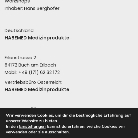
Workshops
Inhaber: Hans Berghofer
Deutschland:
HABEMED Medizinprodukte
Erlenstrasse 2
84172 Buch am Erlbach
Mobil: +49 (171) 62 32 172
Vertriebsbüro Österreich:
HABEMED Medizinprodukte
Pramaweg 112
Wir verwenden Cookies, um dir die bestmögliche Erfahrung auf
A - 6353 Going
unserer Website zu bieten.
In den
Einstellungen
kannst du erfahren, welche Cookies wir
verwenden oder sie ausschalten.