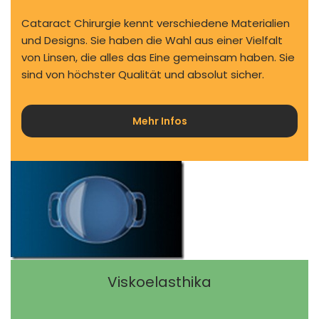
Cataract Chirurgie kennt verschiedene Materialien
und Designs. Sie haben die Wahl aus einer Vielfalt
von Linsen, die alles das Eine gemeinsam haben. Sie
sind von höchster Qualität und absolut sicher.
Mehr Infos
Viskoelasthika